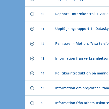
Rapport - Internkontroll 1-2019
10
Uppföljningsrapport 1 - Datask
11
Remissvar – Motion: ”Visa tele
12
Information från verksamhetso
13
Politikerintroduktion på nämnds
14
Information om projektet "Stan
15
Information från arbetsutskotte
16