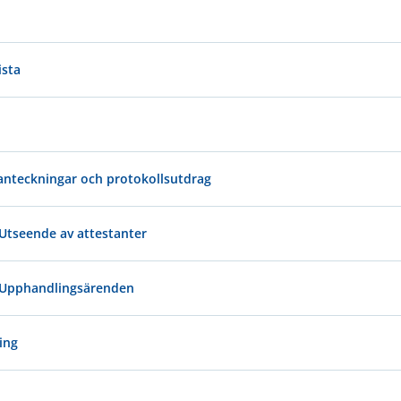
ista
anteckningar och protokollsutdrag
 Utseende av attestanter
- Upphandlingsärenden
ing