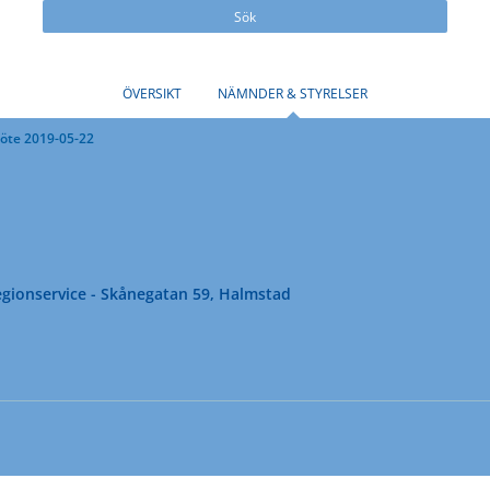
Sök
ÖVERSIKT
NÄMNDER & STYRELSER
öte 2019-05-22
gionservice - Skånegatan 59, Halmstad