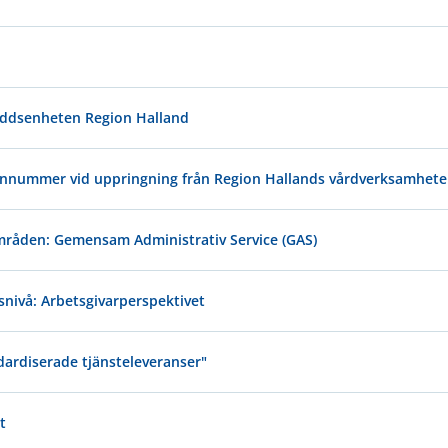
yddsenheten Region Halland
fonnummer vid uppringning från Region Hallands vårdverksamhete
mråden: Gemensam Administrativ Service (GAS)
nivå: Arbetsgivarperspektivet
dardiserade tjänsteleveranser"
t