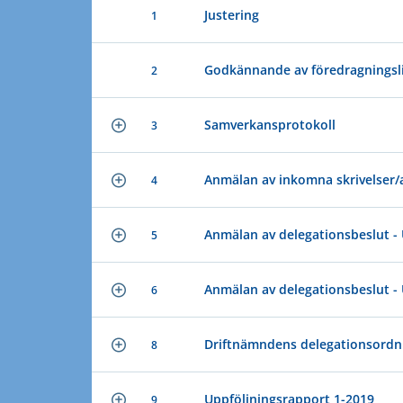
Justering
1
Godkännande av föredragningsl
2
Samverkansprotokoll
3
Anmälan av inkomna skrivelser/
4
Anmälan av delegationsbeslut -
5
Anmälan av delegationsbeslut 
6
Driftnämndens delegationsordn
8
Uppföljningsrapport 1-2019
9