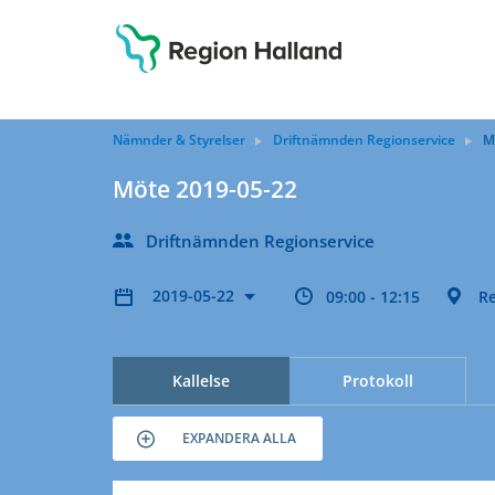
Nämnder & Styrelser
Driftnämnden Regionservice
M
Möte 2019-05-22
Driftnämnden Regionservice
2019-05-22
09:00 - 12:15
Re
Kallelse
Protokoll
EXPANDERA ALLA