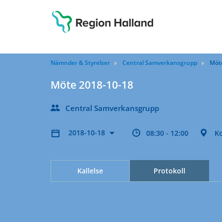
Nämnder & Styrelser
Central Samverkansgrupp
Möt
Möte 2018-10-18
Central Samverkansgrupp
2018-10-18
08:30 - 12:00
Ko
Kallelse
Protokoll