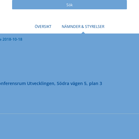
Sök
ÖVERSIKT
NÄMNDER & STYRELSER
e 2018-10-18
nferensrum Utvecklingen, Södra vägen 5, plan 3