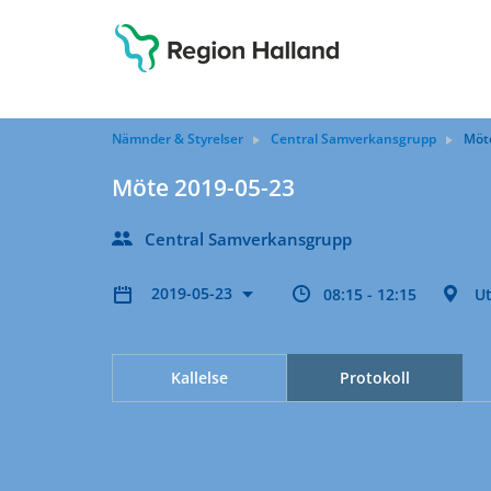
Nämnder & Styrelser
Central Samverkansgrupp
Möt
Möte 2019-05-23
Central Samverkansgrupp
2019-05-23
08:15 - 12:15
Ut
Kallelse
Protokoll