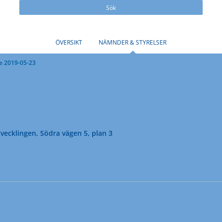
Sök
ÖVERSIKT
NÄMNDER & STYRELSER
e 2019-05-23
vecklingen, Södra vägen 5, plan 3