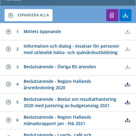
EXPANDERA ALLA
Mötets öppnande
1
Information och dialog - Insatser för personer
2
med utländsk hälso- och sjukvårdsutbildning
Beslutsärende - Övriga RS-ärenden
3
Beslutsärende - Region Hallands
4
årsredovisning 2020
Beslutsärende - Beslut om resultathantering
5
2020 med justering av budgetanslag 2021
Beslutsärende - Region Hallands
6
månadsrapport jan - feb 2021
Beslutsärende - Lunch-, café och