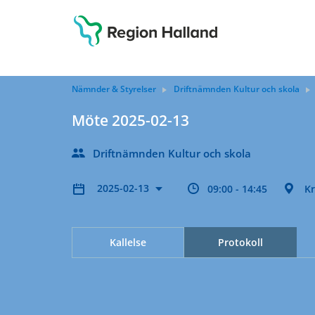
Nämnder & Styrelser
Driftnämnden Kultur och skola
Möte 2025-02-13
Driftnämnden Kultur och skola
2025-02-13
09:00 - 14:45
K
Kallelse
Protokoll