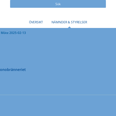
Sök
ÖVERSIKT
NÄMNDER & STYRELSER
Möte 2025-02-13
ronobränneriet