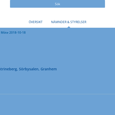
Sök
ÖVERSIKT
NÄMNDER & STYRELSER
Möte 2018-10-18
trineberg, Sörbysalen, Granhem