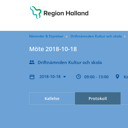
Nämnder & Styrelser
Driftnämnden Kultur och skola
Möte 2018-10-18
Driftnämnden Kultur och skola
2018-10-18
09:00 - 13:00
Ka
Kallelse
Protokoll