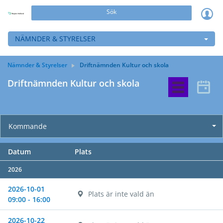
Sök
NÄMNDER & STYRELSER
Nämnder & Styrelser
Driftnämnden Kultur och skola
Driftnämnden Kultur och skola
Kommande
Datum
Plats
2026
2026-10-01
Plats är inte vald än
09:00 - 16:00
2026-10-22