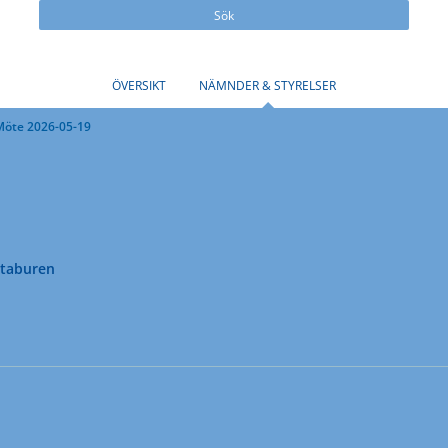
Sök
ÖVERSIKT
NÄMNDER & STYRELSER
Möte 2026-05-19
ataburen