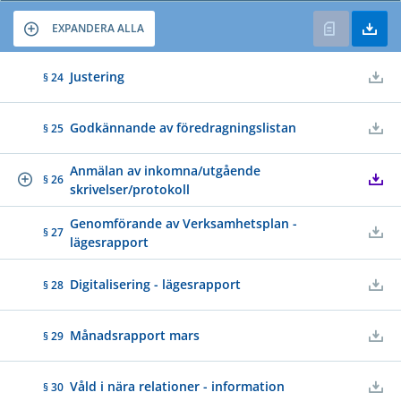
EXPANDERA ALLA
Justering
§ 24
Godkännande av föredragningslistan
§ 25
Anmälan av inkomna/utgående
§ 26
skrivelser/protokoll
Genomförande av Verksamhetsplan -
§ 27
lägesrapport
Digitalisering - lägesrapport
§ 28
Månadsrapport mars
§ 29
Våld i nära relationer - information
§ 30