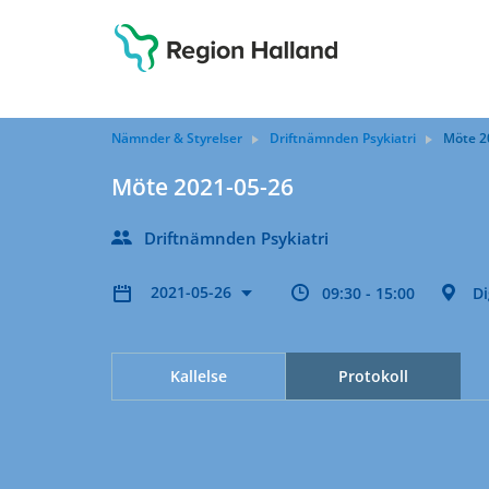
Nämnder & Styrelser
Driftnämnden Psykiatri
Möte 2
Möte 2021-05-26
Driftnämnden Psykiatri
2021-05-26
09:30 - 15:00
Di
Kallelse
Protokoll