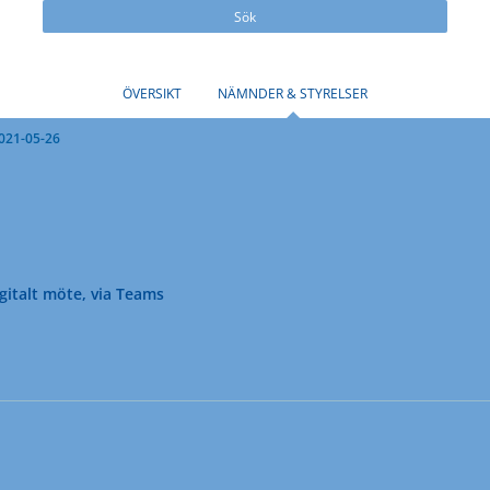
Sök
ÖVERSIKT
NÄMNDER & STYRELSER
021-05-26
gitalt möte, via Teams