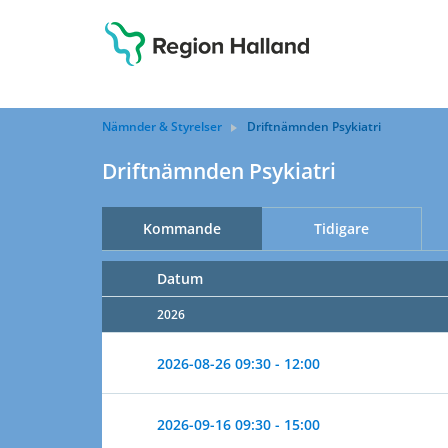
Nämnder & Styrelser
Driftnämnden Psykiatri
Driftnämnden Psykiatri
Kommande
Tidigare
Datum
2026
2026-08-26
09:30 - 12:00
2026-09-16
09:30 - 15:00