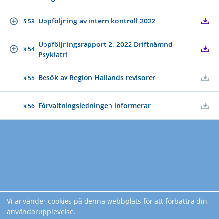
Uppföljning av intern kontroll 2022
§ 53
Uppföljningsrapport 2, 2022 Driftnämnd
§ 54
Psykiatri
Besök av Region Hallands revisorer
§ 55
Förvaltningsledningen informerar
§ 56
Vi använder cookies på denna webbplats för att förbättra din
användarupplevelse.
© 2025 Region Halland 301 80 Halmstad, Besök: Södra vägen 9, Telefon