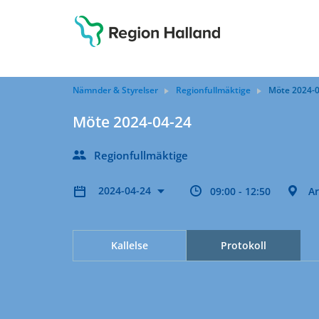
Nämnder & Styrelser
Regionfullmäktige
Möte 2024-
Möte 2024-04-24
Regionfullmäktige
2024-04-24
09:00 - 12:50
A
Kallelse
Protokoll