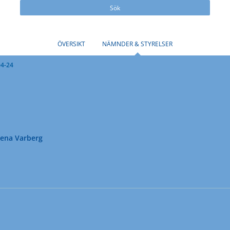
Sök
ÖVERSIKT
NÄMNDER & STYRELSER
04-24
rena Varberg