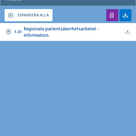
EXPANDERA ALLA
Regionala patientsäkerhetsarbetet -
§ 20
Information