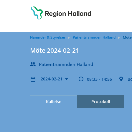
Nämnder & Styrelser
Patientnämnden Halland
Möte
Möte 2024-02-21
Patientnämnden Halland
2024-02-21
08:33 - 14:55
Bo
Kallelse
Protokoll