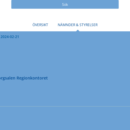
Sök
ÖVERSIKT
NÄMNDER & STYRELSER
 2024-02-21
rgsalen Regionkontoret