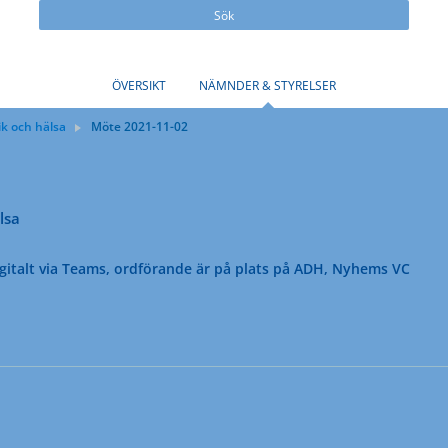
Sök
ÖVERSIKT
NÄMNDER & STYRELSER
k och hälsa
Möte 2021-11-02
lsa
gitalt via Teams, ordförande är på plats på ADH, Nyhems VC