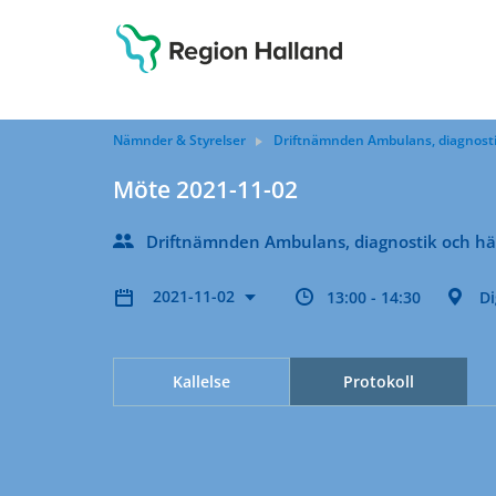
Nämnder & Styrelser
Driftnämnden Ambulans, diagnosti
Möte 2021-11-02
Driftnämnden Ambulans, diagnostik och hä
2021-11-02
13:00 - 14:30
Di
Kallelse
Protokoll