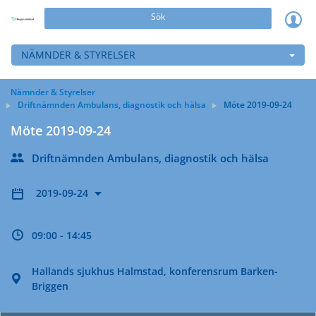
Sök
NÄMNDER & STYRELSER
Nämnder & Styrelser
Driftnämnden Ambulans, diagnostik och hälsa
Möte 2019-09-24
Möte 2019-09-24
Driftnämnden Ambulans, diagnostik och hälsa
2019-09-24
09:00 - 14:45
Hallands sjukhus Halmstad, konferensrum Barken-
Briggen