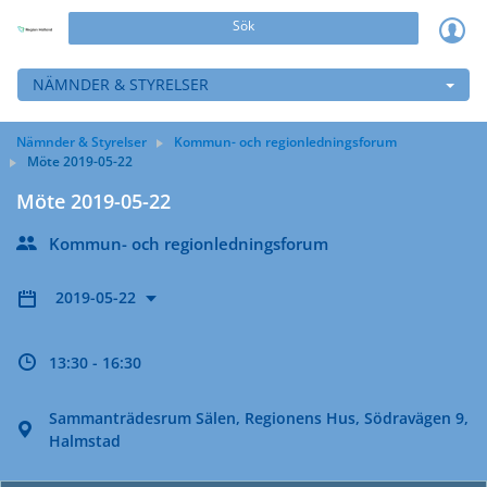
Sök
NÄMNDER & STYRELSER
Nämnder & Styrelser
Kommun- och regionledningsforum
Möte 2019-05-22
Möte 2019-05-22
Kommun- och regionledningsforum
2019-05-22
13:30 - 16:30
Sammanträdesrum Sälen, Regionens Hus, Södravägen 9,
Halmstad