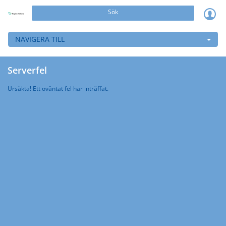
Sök
NAVIGERA TILL
Serverfel
Ursäkta! Ett oväntat fel har inträffat.