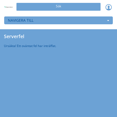
Sök
NAVIGERA TILL
Serverfel
Ursäkta! Ett oväntat fel har inträffat.