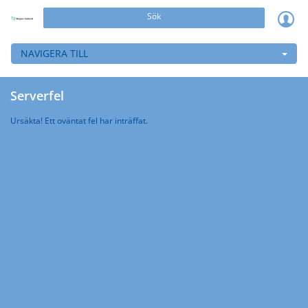
Sök
NAVIGERA TILL
Serverfel
Ursäkta! Ett oväntat fel har inträffat.