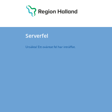
Serverfel
Ursäkta! Ett oväntat fel har inträffat.