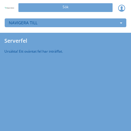
Sök
NAVIGERA TILL
Serverfel
Ursäkta! Ett oväntat fel har inträffat.