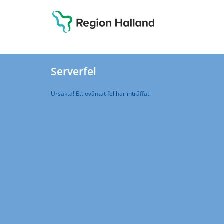
Serverfel
Ursäkta! Ett oväntat fel har inträffat.