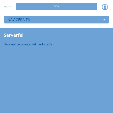
Sök
NAVIGERA TILL
Serverfel
Ursäkta! Ett oväntat fel har inträffat.