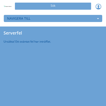
Sök
NAVIGERA TILL
Serverfel
Ursäkta! Ett oväntat fel har inträffat.