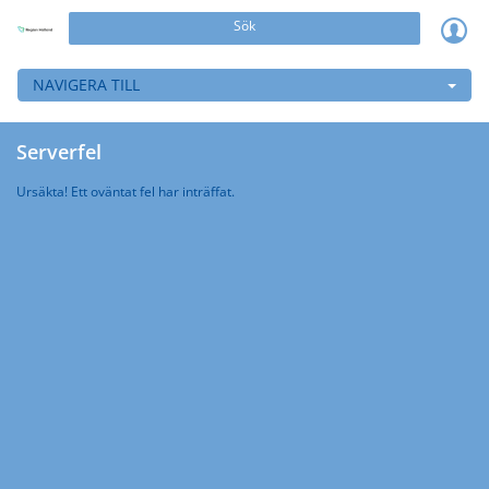
Sök
NAVIGERA TILL
Serverfel
Ursäkta! Ett oväntat fel har inträffat.