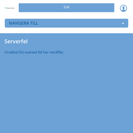
Sök
NAVIGERA TILL
Serverfel
Ursäkta! Ett oväntat fel har inträffat.