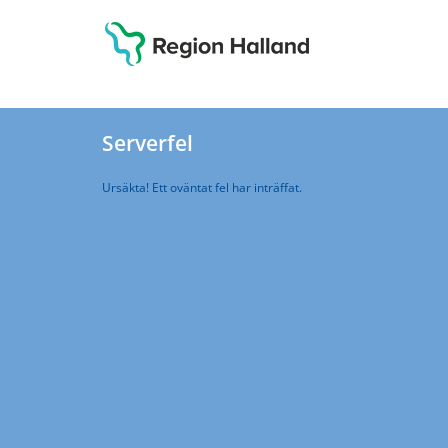
Serverfel
Ursäkta! Ett oväntat fel har inträffat.