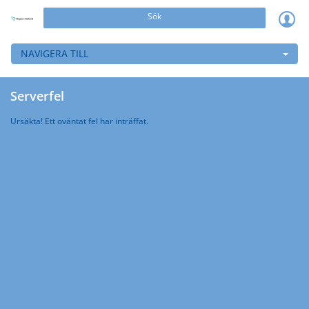
Sök
NAVIGERA TILL
Serverfel
Ursäkta! Ett oväntat fel har inträffat.