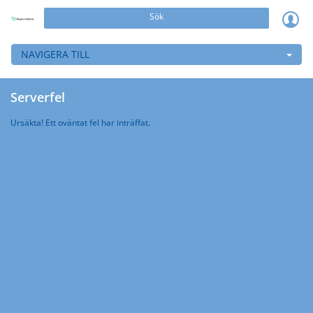
Sök
NAVIGERA TILL
Serverfel
Ursäkta! Ett oväntat fel har inträffat.