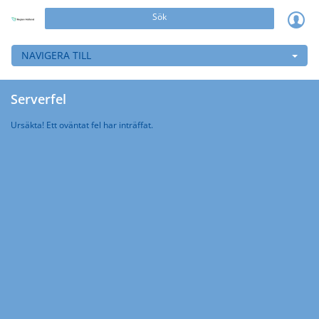
Sök
NAVIGERA TILL
Serverfel
Ursäkta! Ett oväntat fel har inträffat.